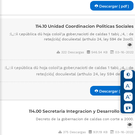
Descargar ( pdf )
114.10 Unidad Coordinacion Politicas Sociales
:l,,::ii r,epública dü hoja coloii'¡a gober,nacioti de caldas 1 tabi¡ ,:4, : de
rete¡{ció¡{ docuiiextal (arthulo 24, ley 594 de 2oo0).
322 Descargas
546.54 KB
03-16-2022
:l,,::ii r,epública dü hoja coloii'¡a gober,nacioti de caldas 1 tabi¡ ,:4, : de
rete¡{ció¡{ docuiiextal (arthulo 24, ley 594 de 2oo0).
Descargar ( pdf )
114.00 Secretaria Integracion y Desarrollo Social
Decreto de la gobernacion de caldas con corte a 2000.
375 Descargas
931.19 KB
03-16-2022