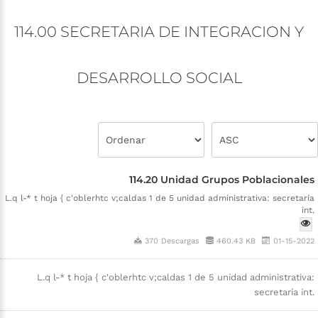
114.00
SECRETARIA
DE
INTEGRACION
Y
DESARROLLO
SOCIAL
114.20 Unidad Grupos Poblacionales
L.q l-* t hoja { c'oblerhtc v;caldas 1 de 5 unidad administrativa: secretaría
int.
370 Descargas
460.43 KB
01-15-2022
L.q l-* t hoja { c'oblerhtc v;caldas 1 de 5 unidad administrativa:
secretaría int.