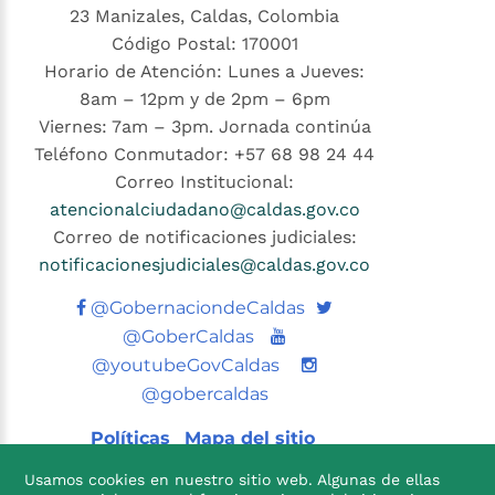
23 Manizales, Caldas, Colombia
Código Postal: 170001
Horario de Atención: Lunes a Jueves:
8am – 12pm y de 2pm – 6pm
Viernes: 7am – 3pm. Jornada continúa
Teléfono Conmutador: +57 68 98 24 44
Correo Institucional:
atencionalciudadano@caldas.gov.co
Correo de notificaciones judiciales:
notificacionesjudiciales@caldas.gov.co
Twitter
@GobernaciondeCaldas
Youtube
@GoberCaldas
@youtubeGovCaldas
@gobercaldas
Políticas
Mapa del sitio
Usamos cookies en nuestro sitio web. Algunas de ellas