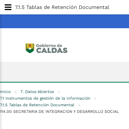
Gobernación
de
Caldas
Ir al Contenido Principal
7.1.5 Tablas de Retención Documental
ar
Inicio
>
7. Datos Abiertos
>
7.1 Instrumentos de gestión de la información
>
7.1.5 Tablas de Retención Documental
>
114.00 SECRETARIA DE INTEGRACION Y DESARROLLO SOCIAL