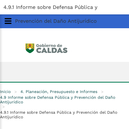
Gobernación
de
Caldas
Ir al Contenido Principal
4.9.1 Informe sobre Defensa Pública y
ar
Prevención del Daño Antijurídico
Inicio
>
4. Planeación, Presupuesto e Informes
>
4.9 Informe sobre Defensa Pública y Prevención del Daño
Antijurídico
>
4.9.1 Informe sobre Defensa Pública y Prevención del Daño
Antijurídico