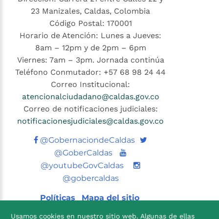
23 Manizales, Caldas, Colombia
Código Postal: 170001
Horario de Atención: Lunes a Jueves:
8am – 12pm y de 2pm – 6pm
Viernes: 7am – 3pm. Jornada continúa
Teléfono Conmutador: +57 68 98 24 44
Correo Institucional:
atencionalciudadano@caldas.gov.co
Correo de notificaciones judiciales:
notificacionesjudiciales@caldas.gov.co
Twitter
@GobernaciondeCaldas
Youtube
@GoberCaldas
@youtubeGovCaldas
@gobercaldas
Políticas
Mapa del sitio
Usamos cookies en nuestro sitio web. Algunas de ellas