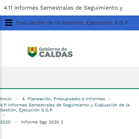
Gobernación
de
Caldas
Ir al Contenido Principal
4.11 Informes Semestrales de Seguimiento y
ar
Evaluación de la Gestión, Ejecución S.G.P
Inicio
>
4. Planeación, Presupuesto e Informes
>
4.11 Informes Semestrales de Seguimiento y Evaluación de la
Gestión, Ejecución S.G.P
>
2020
>
Informe Sgp 2020 2