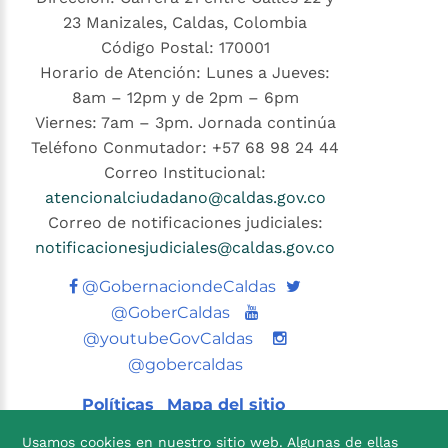
23 Manizales, Caldas, Colombia
Código Postal: 170001
Horario de Atención: Lunes a Jueves:
8am – 12pm y de 2pm – 6pm
Viernes: 7am – 3pm. Jornada continúa
Teléfono Conmutador: +57 68 98 24 44
Correo Institucional:
atencionalciudadano@caldas.gov.co
Correo de notificaciones judiciales:
notificacionesjudiciales@caldas.gov.co
Twitter
@GobernaciondeCaldas
Youtube
@GoberCaldas
@youtubeGovCaldas
@gobercaldas
Políticas
Mapa del sitio
Usamos cookies en nuestro sitio web. Algunas de ellas