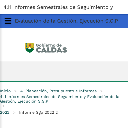
Gobernación
de
Caldas
Ir al Contenido Principal
4.11 Informes Semestrales de Seguimiento y
ar
Evaluación de la Gestión, Ejecución S.G.P
Inicio
>
4. Planeación, Presupuesto e Informes
>
4.11 Informes Semestrales de Seguimiento y Evaluación de la
Gestión, Ejecución S.G.P
>
2022
>
Informe Sgp 2022 2