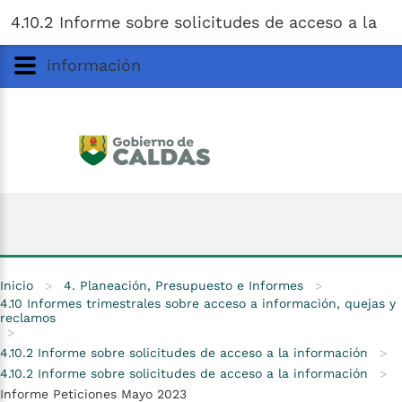
Gobernación
de
Caldas
Ir al Contenido Principal
4.10.2 Informe sobre solicitudes de acceso a la
ar
información
Inicio
>
4. Planeación, Presupuesto e Informes
>
4.10 Informes trimestrales sobre acceso a información, quejas y
reclamos
>
4.10.2 Informe sobre solicitudes de acceso a la información
>
4.10.2 Informe sobre solicitudes de acceso a la información
>
Informe Peticiones Mayo 2023