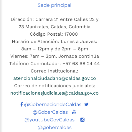
Sede principal
Dirección: Carrera 21 entre Calles 22 y
23 Manizales, Caldas, Colombia
Código Postal: 170001
Horario de Atención: Lunes a Jueves:
8am – 12pm y de 2pm – 6pm
Viernes: 7am – 3pm. Jornada continúa
Teléfono Conmutador: +57 68 98 24 44
Correo Institucional:
atencionalciudadano@caldas.gov.co
Correo de notificaciones judiciales:
notificacionesjudiciales@caldas.gov.co
Twitter
@GobernaciondeCaldas
Youtube
@GoberCaldas
@youtubeGovCaldas
@gobercaldas