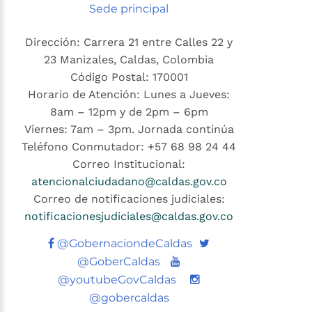
Sede principal
Dirección: Carrera 21 entre Calles 22 y
23 Manizales, Caldas, Colombia
Código Postal: 170001
Horario de Atención: Lunes a Jueves:
8am – 12pm y de 2pm – 6pm
Viernes: 7am – 3pm. Jornada continúa
Teléfono Conmutador: +57 68 98 24 44
Correo Institucional:
atencionalciudadano@caldas.gov.co
Correo de notificaciones judiciales:
notificacionesjudiciales@caldas.gov.co
Twitter
@GobernaciondeCaldas
Youtube
@GoberCaldas
@youtubeGovCaldas
@gobercaldas