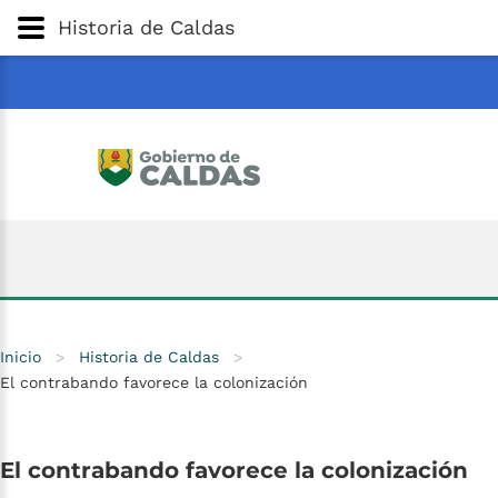
Gobernación
de
Caldas
Ir al Contenido Principal
Historia de Caldas
ar
Inicio
>
Historia de Caldas
>
El contrabando favorece la colonización
El
contrabando
favorece
la
colonización