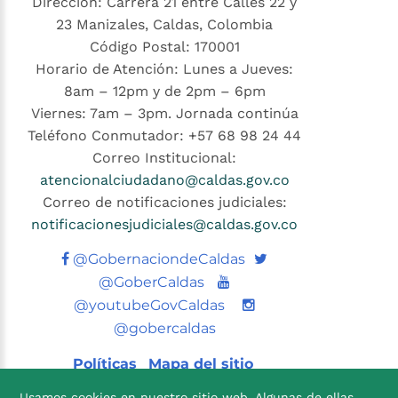
Dirección: Carrera 21 entre Calles 22 y
23 Manizales, Caldas, Colombia
Código Postal: 170001
Horario de Atención: Lunes a Jueves:
8am – 12pm y de 2pm – 6pm
Viernes: 7am – 3pm. Jornada continúa
Teléfono Conmutador: +57 68 98 24 44
Correo Institucional:
atencionalciudadano@caldas.gov.co
Correo de notificaciones judiciales:
notificacionesjudiciales@caldas.gov.co
Twitter
@GobernaciondeCaldas
Youtube
@GoberCaldas
@youtubeGovCaldas
@gobercaldas
Políticas
Mapa del sitio
Usamos cookies en nuestro sitio web. Algunas de ellas