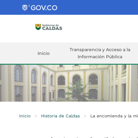
Gobernación
de
Caldas
Ir al Contenido Principal
ar
Transparencia y Acceso a la
Inicio
Información Pública
Inicio
>
Historia de Caldas
>
La encomienda y la mit