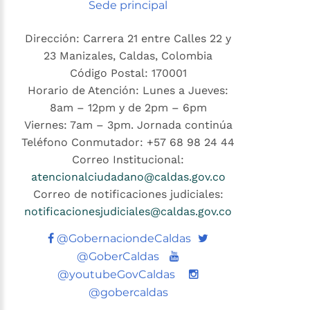
Sede principal
Dirección: Carrera 21 entre Calles 22 y
23 Manizales, Caldas, Colombia
Código Postal: 170001
Horario de Atención: Lunes a Jueves:
8am – 12pm y de 2pm – 6pm
Viernes: 7am – 3pm. Jornada continúa
Teléfono Conmutador: +57 68 98 24 44
Correo Institucional:
atencionalciudadano@caldas.gov.co
Correo de notificaciones judiciales:
notificacionesjudiciales@caldas.gov.co
Twitter
@GobernaciondeCaldas
Youtube
@GoberCaldas
@youtubeGovCaldas
@gobercaldas