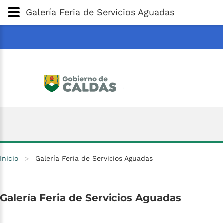
Gobernación
de
Caldas
Ir al Contenido Principal
Galería Feria de Servicios Aguadas
ar
Inicio
>
Galería Feria de Servicios Aguadas
Galería
Feria
de
Servicios
Aguadas