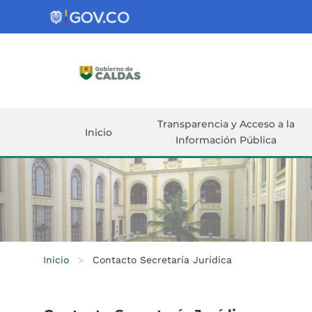
Gobernación
de
Caldas
Ir al Contenido Principal
ar
Transparencia y Acceso a la
Inicio
Información Pública
Inicio
>
Contacto Secretaría Jurídica