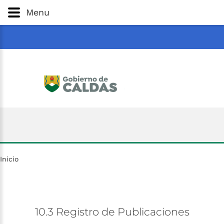
Gobernación
de
Caldas
Ir al Contenido Principal
Menu
ar
Inicio
10.3
Registro
de
Publicaciones