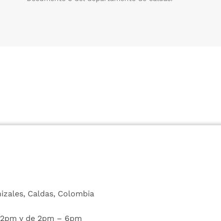
nizales, Caldas, Colombia
 12pm y de 2pm – 6pm