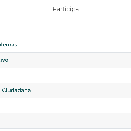
Participa
oblemas
tivo
a Ciudadana