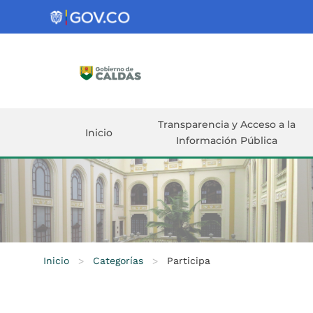
Gobernación
de
Caldas
Ir al Contenido Principal
ar
Transparencia y Acceso a la
Inicio
Información Pública
Inicio
>
Categorías
>
Participa