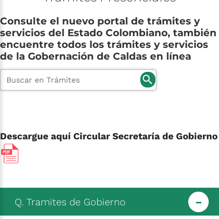
Consulte
el
nuevo
portal
de
trámites
y
servicios
del
Estado
Colombiano,
también
encuentre
todos
los
trámites
y
servicios
de
la
Gobernación
de
Caldas
en
línea
Descargue aquí Circular Secretaría de Gobierno
Tramites de Gobierno