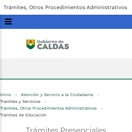
Gobernación
de
Caldas
Ir al Contenido Principal
Trámites, Otros Procedimientos Administrativos
ar
Inicio
>
Atención y Servicio a la Ciudadanía
>
Tramites y Servicios
>
Trámites, Otros Procedimientos Administrativos
>
Trámites de Educación
Trámites
Presenciales