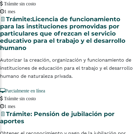
Trámite sin costo
1 mes
Trámite:Licencia
de
funcionamiento
para
las
instituciones
promovidas
por
particulares
que
ofrezcan
el
servicio
educativo
para
el
trabajo
y
el
desarrollo
humano
Autorizar la creación, organización y funcionamiento de
instituciones de educación para el trabajo y el desarrollo
humano de naturaleza privada.
Parcialmente en línea
Trámite sin costo
1 mes
Trámite:
Pensión
de
jubilación
por
aportes
Obtener el reconocimiento y pago de la jubilación por