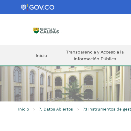
Gobernación
de
Caldas
Ir al Contenido Principal
ar
Transparencia y Acceso a la
Inicio
Información Pública
Inicio
>
7. Datos Abiertos
>
7.1 Instrumentos de ges