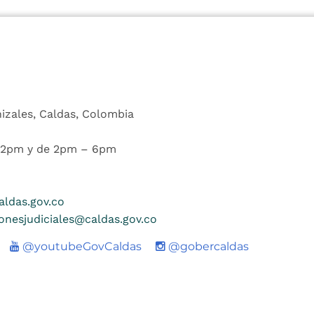
nizales, Caldas, Colombia
 12pm y de 2pm – 6pm
ldas.gov.co
ionesjudiciales@caldas.gov.co
Youtube
@youtubeGovCaldas
@gobercaldas