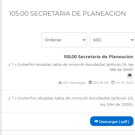
105.00
SECRETARIA
DE
PLANEACION
105.00 Secretaría de Planeacion
J * v lcoherñro otcaldas tabla de nrr¡ncrót docuile¡{tal (artículo 24, ley
594 de 2000).
401 Descargas
552.25 KB
01-15-2022
J * v lcoherñro otcaldas tabla de nrr¡ncrót docuile¡{tal (artículo 24,
ley 594 de 2000).
Descargar ( pdf )