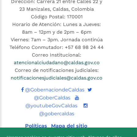
Dirección: Carrera 21 entre Calles 22 y
23 Manizales, Caldas, Colombia
Código Postal: 170001
Horario de Atención: Lunes a Jueves:
8am – 12pm y de 2pm – 6pm
Viernes: 7am – 3pm. Jornada continúa
Teléfono Conmutador: +57 68 98 24 44
Correo Institucional:
atencionalciudadano@caldas.gov.co
Correo de notificaciones judiciales:
notificacionesjudiciales@caldas.gov.co
Twitter
@GobernaciondeCaldas
Youtube
@GoberCaldas
@youtubeGovCaldas
@gobercaldas
Políticas
Mapa del sitio