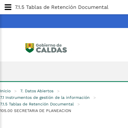
Gobernación
de
Caldas
Ir al Contenido Principal
7.1.5 Tablas de Retención Documental
ar
Inicio
>
7. Datos Abiertos
>
7.1 Instrumentos de gestión de la información
>
7.1.5 Tablas de Retención Documental
>
105.00 SECRETARIA DE PLANEACION