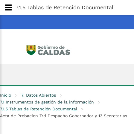
Gobernación
de
Caldas
Ir al Contenido Principal
7.1.5 Tablas de Retención Documental
ar
Inicio
>
7. Datos Abiertos
>
7.1 Instrumentos de gestión de la información
>
7.1.5 Tablas de Retención Documental
>
Acta de Probacion Trd Despacho Gobernador y 13 Secretarias