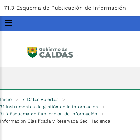
Gobernación
de
Caldas
Ir al Contenido Principal
7.1.3 Esquema de Publicación de Información
ar
Inicio
>
7. Datos Abiertos
>
7.1 Instrumentos de gestión de la información
>
7.1.3 Esquema de Publicación de Información
>
Información Clasificada y Reservada Sec. Hacienda