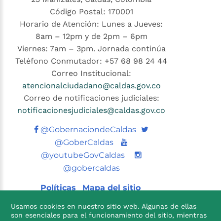
Código Postal: 170001
Horario de Atención: Lunes a Jueves:
8am – 12pm y de 2pm – 6pm
Viernes: 7am – 3pm. Jornada continúa
Teléfono Conmutador: +57 68 98 24 44
Correo Institucional:
atencionalciudadano@caldas.gov.co
Correo de notificaciones judiciales:
notificacionesjudiciales@caldas.gov.co
Twitter
@GobernaciondeCaldas
Youtube
@GoberCaldas
@youtubeGovCaldas
@gobercaldas
Políticas
Mapa del sitio
Usamos cookies en nuestro sitio web. Algunas de ellas
son esenciales para el funcionamiento del sitio, mientras