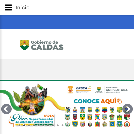
Gobernación
de
Caldas
Ir al Contenido Principal
Inicio
ar