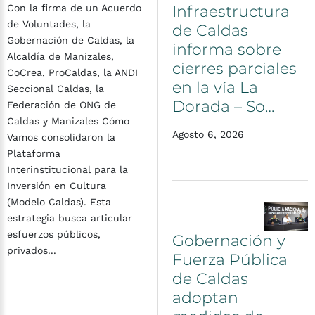
Infraestructura
Con la firma de un Acuerdo
de Voluntades, la
de
Caldas
Gobernación de Caldas, la
informa
sobre
Alcaldía de Manizales,
cierres
parciales
CoCrea, ProCaldas, la ANDI
en
la
vía
La
Seccional Caldas, la
Dorada
–
So…
Federación de ONG de
Caldas y Manizales Cómo
Agosto 6, 2026
Vamos consolidaron la
Plataforma
Interinstitucional para la
Inversión en Cultura
(Modelo Caldas). Esta
estrategia busca articular
esfuerzos públicos,
Gobernación
y
privados...
Fuerza
Pública
de
Caldas
adoptan