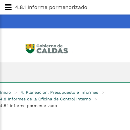
Gobernación
de
Caldas
Ir al Contenido Principal
4.8.1 Informe pormenorizado
ar
Inicio
>
4. Planeación, Presupuesto e Informes
>
4.8 Informes de la Oficina de Control Interno
>
4.8.1 Informe pormenorizado