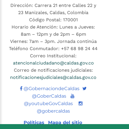
Dirección: Carrera 21 entre Calles 22 y
23 Manizales, Caldas, Colombia
Código Postal: 170001
Horario de Atención: Lunes a Jueves:
8am – 12pm y de 2pm – 6pm
Viernes: 7am – 3pm. Jornada continúa
Teléfono Conmutador: +57 68 98 24 44
Correo Institucional:
atencionalciudadano@caldas.gov.co
Correo de notificaciones judiciales:
notificacionesjudiciales@caldas.gov.co
Twitter
@GobernaciondeCaldas
Youtube
@GoberCaldas
@youtubeGovCaldas
@gobercaldas
Políticas
Mapa del sitio