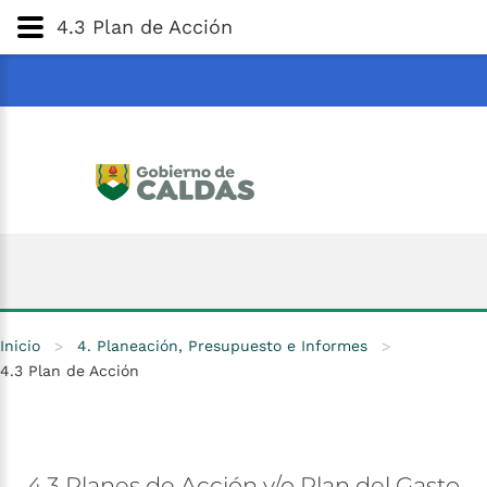
Gobernación
de
Caldas
Ir al Contenido Principal
4.3 Plan de Acción
ar
Inicio
>
4. Planeación, Presupuesto e Informes
>
4.3 Plan de Acción
4.3
Planes
de
Acción
y/o
Plan
del
Gasto