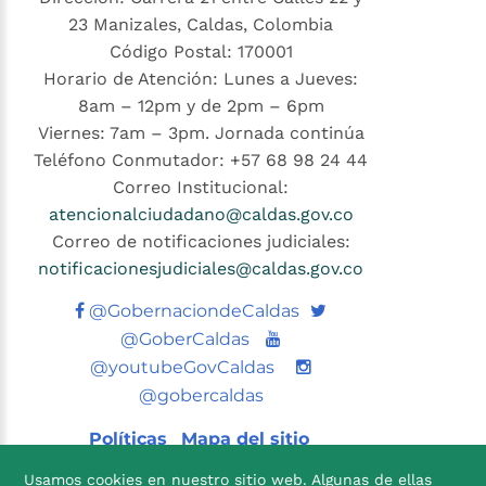
23 Manizales, Caldas, Colombia
Código Postal: 170001
Horario de Atención: Lunes a Jueves:
8am – 12pm y de 2pm – 6pm
Viernes: 7am – 3pm. Jornada continúa
Teléfono Conmutador: +57 68 98 24 44
Correo Institucional:
atencionalciudadano@caldas.gov.co
Correo de notificaciones judiciales:
notificacionesjudiciales@caldas.gov.co
Twitter
@GobernaciondeCaldas
Youtube
@GoberCaldas
@youtubeGovCaldas
@gobercaldas
Políticas
Mapa del sitio
Usamos cookies en nuestro sitio web. Algunas de ellas