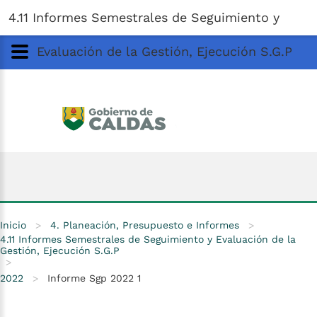
Gobernación
de
Caldas
Ir al Contenido Principal
4.11 Informes Semestrales de Seguimiento y
ar
Evaluación de la Gestión, Ejecución S.G.P
Inicio
>
4. Planeación, Presupuesto e Informes
>
4.11 Informes Semestrales de Seguimiento y Evaluación de la
Gestión, Ejecución S.G.P
>
2022
>
Informe Sgp 2022 1