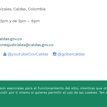
nizales, Caldas, Colombia
 12pm y de 2pm – 6pm
ldas.gov.co
ionesjudiciales@caldas.gov.co
Youtube
@youtubeGovCaldas
@gobercaldas
son esenciales para el funcionamiento del sitio, mientras que ot
ecidir por ti mismo si quieres permitir el uso de las cookies. T