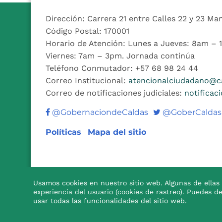
Dirección: Carrera 21 entre Calles 22 y 23 Ma
Código Postal: 170001
Horario de Atención: Lunes a Jueves: 8am –
Viernes: 7am – 3pm. Jornada continúa
Teléfono Conmutador: +57 68 98 24 44
Correo Institucional:
atencionalciudadano@ca
Correo de notificaciones judiciales:
notificac
Twitter
@GobernaciondeCaldas
@GoberCaldas
Políticas
Mapa del sitio
Usamos cookies en nuestro sitio web. Algunas de ellas 
experiencia del usuario (cookies de rastreo). Puedes d

usar todas las funcionalidades del sitio web.