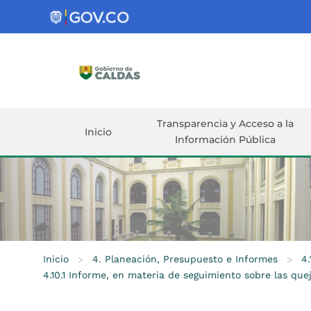
Gobernación
de
Caldas
Ir al Contenido Principal
ar
Transparencia y Acceso a la
Inicio
Información Pública
Inicio
>
4. Planeación, Presupuesto e Informes
>
4
4.10.1 Informe, en materia de seguimiento sobre las que