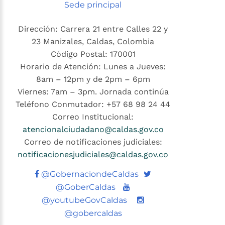
Sede principal
Dirección: Carrera 21 entre Calles 22 y
23 Manizales, Caldas, Colombia
Código Postal: 170001
Horario de Atención: Lunes a Jueves:
8am – 12pm y de 2pm – 6pm
Viernes: 7am – 3pm. Jornada continúa
Teléfono Conmutador: +57 68 98 24 44
Correo Institucional:
atencionalciudadano@caldas.gov.co
Correo de notificaciones judiciales:
notificacionesjudiciales@caldas.gov.co
Twitter
@GobernaciondeCaldas
Youtube
@GoberCaldas
@youtubeGovCaldas
@gobercaldas