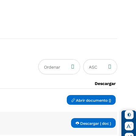
Ordenar
ASC
Descargar
Abrir documento ()
Descargar ( doc )