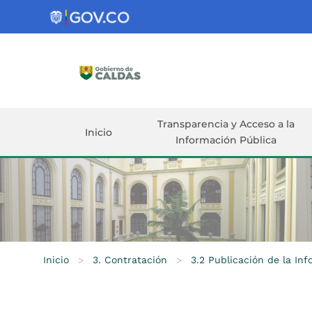
Gobernación
de
Caldas
Ir al Contenido Principal
ar
Transparencia y Acceso a la
Inicio
Información Pública
Inicio
>
3. Contratación
>
3.2 Publicación de la In