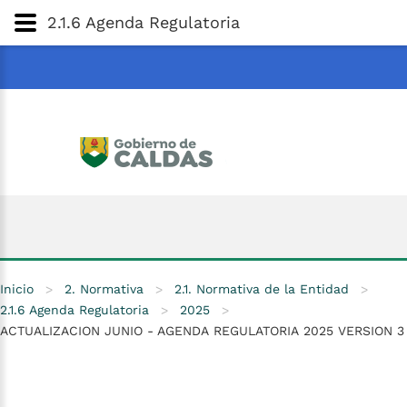
Gobernación
de
Caldas
Ir al Contenido Principal
2.1.6 Agenda Regulatoria
ar
Inicio
>
2. Normativa
>
2.1. Normativa de la Entidad
>
2.1.6 Agenda Regulatoria
>
2025
>
ACTUALIZACION JUNIO - AGENDA REGULATORIA 2025 VERSION 3