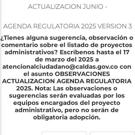
ACTUALIZACION
JUNIO
-
AGENDA REGULATORIA 2025
VERSION
3
¿Tienes
alguna
sugerencia,
observación
o
comentario
sobre
el
listado
de
proyectos
administrativos?
Escríbenos
hasta
el
17
de
marzo
del
2025
a
atencionalciudadano@caldas.gov.co
con
el
asunto
OBSERVACIONES
ACTUALIZACION
AGENDA
REGULATORIA
2025.
Nota:
Las
observaciones
o
sugerencias
serán
evaluadas
por
los
equipos
encargados
del
proyecto
administrativo,
pero
no
serán
de
obligatoria
adopción.