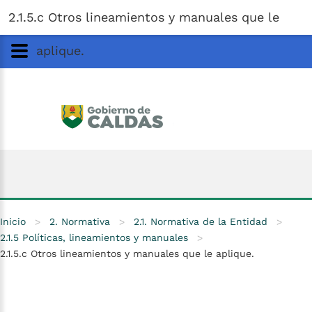
Gobernación
de
Caldas
Ir al Contenido Principal
2.1.5.c Otros lineamientos y manuales que le
ar
aplique.
Inicio
>
2. Normativa
>
2.1. Normativa de la Entidad
>
2.1.5 Políticas, lineamientos y manuales
>
2.1.5.c Otros lineamientos y manuales que le aplique.