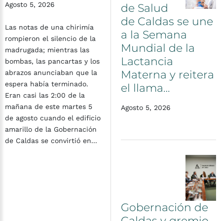
Agosto 5, 2026
de
Salud
de
Caldas
se
une
Las notas de una chirimía
a
la
Semana
rompieron el silencio de la
Mundial
de
la
madrugada; mientras las
Lactancia
bombas, las pancartas y los
Materna
y
reitera
abrazos anunciaban que la
espera había terminado.
el
llama…
Eran casi las 2:00 de la
mañana de este martes 5
Agosto 5, 2026
de agosto cuando el edificio
amarillo de la Gobernación
de Caldas se convirtió en...
Gobernación
de
Caldas
y
gremio