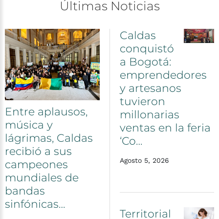
Últimas
Noticias
Caldas
conquistó
a
Bogotá:
emprendedores
y
artesanos
tuvieron
Entre
aplausos,
millonarias
música
y
ventas
en
la
feria
lágrimas,
Caldas
‘Co…
recibió
a
sus
Agosto 5, 2026
campeones
mundiales
de
bandas
sinfónicas…
Territorial