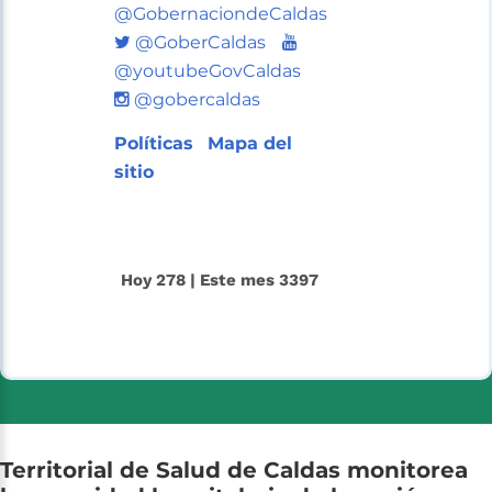
@GobernaciondeCaldas
Twitter
Youtube
@GoberCaldas
@youtubeGovCaldas
@gobercaldas
Políticas
Mapa del
sitio
Hoy 278 | Este mes 3397
Territorial
de
Salud
de
Caldas
monitorea