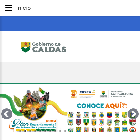
Gobernación
de
Caldas
Ir al Contenido Principal
Inicio
ar