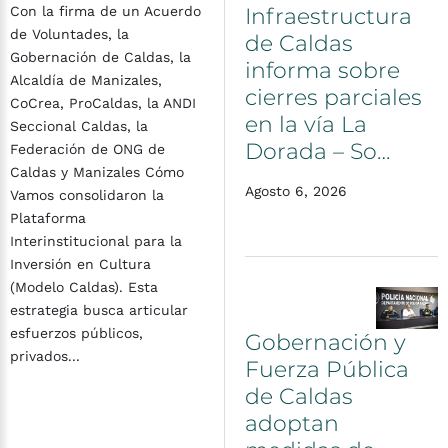
Infraestructura
Con la firma de un Acuerdo
de Voluntades, la
de
Caldas
Gobernación de Caldas, la
informa
sobre
Alcaldía de Manizales,
cierres
parciales
CoCrea, ProCaldas, la ANDI
en
la
vía
La
Seccional Caldas, la
Dorada
–
So…
Federación de ONG de
Caldas y Manizales Cómo
Agosto 6, 2026
Vamos consolidaron la
Plataforma
Interinstitucional para la
Inversión en Cultura
(Modelo Caldas). Esta
estrategia busca articular
esfuerzos públicos,
Gobernación
y
privados...
Fuerza
Pública
de
Caldas
adoptan