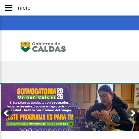
Gobernación
de
Caldas
Ir al Contenido Principal
Inicio
ar