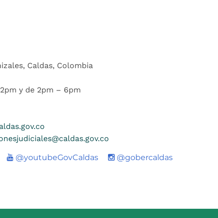
nizales, Caldas, Colombia
 12pm y de 2pm – 6pm
ldas.gov.co
ionesjudiciales@caldas.gov.co
Youtube
@youtubeGovCaldas
@gobercaldas