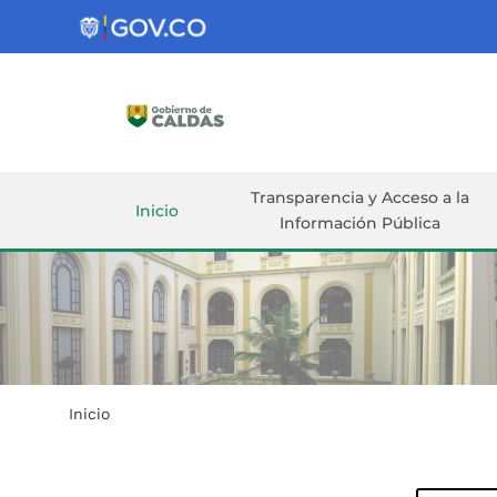
Gobernación
de
Caldas
Ir al Contenido Principal
ar
Transparencia y Acceso a la
Inicio
Información Pública
Inicio