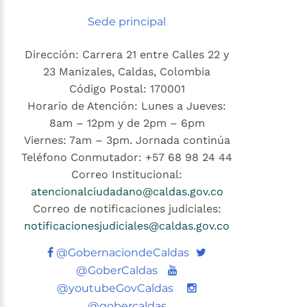
Sede principal
Dirección: Carrera 21 entre Calles 22 y
23 Manizales, Caldas, Colombia
Código Postal: 170001
Horario de Atención: Lunes a Jueves:
8am – 12pm y de 2pm – 6pm
Viernes: 7am – 3pm. Jornada continúa
Teléfono Conmutador: +57 68 98 24 44
Correo Institucional:
atencionalciudadano@caldas.gov.co
Correo de notificaciones judiciales:
notificacionesjudiciales@caldas.gov.co
Twitter
@GobernaciondeCaldas
Youtube
@GoberCaldas
@youtubeGovCaldas
@gobercaldas