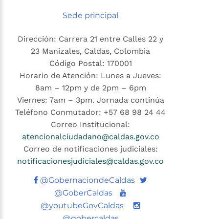
Sede principal
Dirección: Carrera 21 entre Calles 22 y
23 Manizales, Caldas, Colombia
Código Postal: 170001
Horario de Atención: Lunes a Jueves:
8am – 12pm y de 2pm – 6pm
Viernes: 7am – 3pm. Jornada continúa
Teléfono Conmutador: +57 68 98 24 44
Correo Institucional:
atencionalciudadano@caldas.gov.co
Correo de notificaciones judiciales:
notificacionesjudiciales@caldas.gov.co
Twitter
@GobernaciondeCaldas
Youtube
@GoberCaldas
@youtubeGovCaldas
@gobercaldas