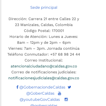
Sede principal
Dirección: Carrera 21 entre Calles 22 y
23 Manizales, Caldas, Colombia
Código Postal: 170001
Horario de Atención: Lunes a Jueves:
8am – 12pm y de 2pm – 6pm
Viernes: 7am – 3pm. Jornada continúa
Teléfono Conmutador: +57 68 98 24 44
Correo Institucional:
atencionalciudadano@caldas.gov.co
Correo de notificaciones judiciales:
notificacionesjudiciales@caldas.gov.co
Twitter
@GobernaciondeCaldas
Youtube
@GoberCaldas
@youtubeGovCaldas
@gobercaldas