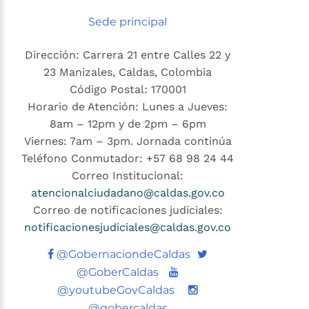
Sede principal
Dirección: Carrera 21 entre Calles 22 y
23 Manizales, Caldas, Colombia
Código Postal: 170001
Horario de Atención: Lunes a Jueves:
8am – 12pm y de 2pm – 6pm
Viernes: 7am – 3pm. Jornada continúa
Teléfono Conmutador: +57 68 98 24 44
Correo Institucional:
atencionalciudadano@caldas.gov.co
Correo de notificaciones judiciales:
notificacionesjudiciales@caldas.gov.co
Twitter
@GobernaciondeCaldas
Youtube
@GoberCaldas
@youtubeGovCaldas
@gobercaldas