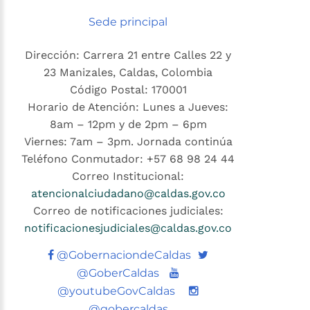
Sede principal
Dirección: Carrera 21 entre Calles 22 y
23 Manizales, Caldas, Colombia
Código Postal: 170001
Horario de Atención: Lunes a Jueves:
8am – 12pm y de 2pm – 6pm
Viernes: 7am – 3pm. Jornada continúa
Teléfono Conmutador: +57 68 98 24 44
Correo Institucional:
atencionalciudadano@caldas.gov.co
Correo de notificaciones judiciales:
notificacionesjudiciales@caldas.gov.co
Twitter
@GobernaciondeCaldas
Youtube
@GoberCaldas
@youtubeGovCaldas
@gobercaldas