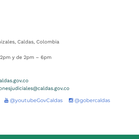
nizales, Caldas, Colombia
 12pm y de 2pm – 6pm
ldas.gov.co
ionesjudiciales@caldas.gov.co
Youtube
@youtubeGovCaldas
@gobercaldas