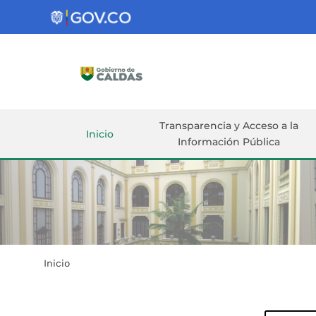
Gobernación
de
Caldas
Ir al Contenido Principal
ar
Transparencia y Acceso a la
Inicio
Información Pública
Inicio