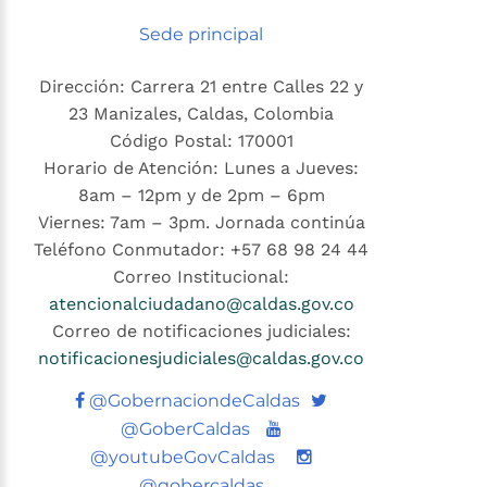
Sede principal
Dirección: Carrera 21 entre Calles 22 y
23 Manizales, Caldas, Colombia
Código Postal: 170001
Horario de Atención: Lunes a Jueves:
8am – 12pm y de 2pm – 6pm
Viernes: 7am – 3pm. Jornada continúa
Teléfono Conmutador: +57 68 98 24 44
Correo Institucional:
atencionalciudadano@caldas.gov.co
Correo de notificaciones judiciales:
notificacionesjudiciales@caldas.gov.co
Twitter
@GobernaciondeCaldas
Youtube
@GoberCaldas
@youtubeGovCaldas
@gobercaldas