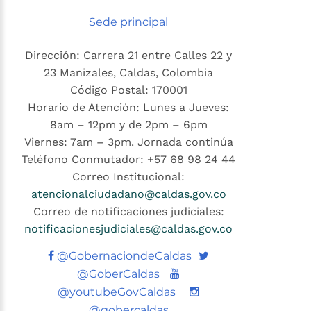
Sede principal
Dirección: Carrera 21 entre Calles 22 y
23 Manizales, Caldas, Colombia
Código Postal: 170001
Horario de Atención: Lunes a Jueves:
8am – 12pm y de 2pm – 6pm
Viernes: 7am – 3pm. Jornada continúa
Teléfono Conmutador: +57 68 98 24 44
Correo Institucional:
atencionalciudadano@caldas.gov.co
Correo de notificaciones judiciales:
notificacionesjudiciales@caldas.gov.co
Twitter
@GobernaciondeCaldas
Youtube
@GoberCaldas
@youtubeGovCaldas
@gobercaldas