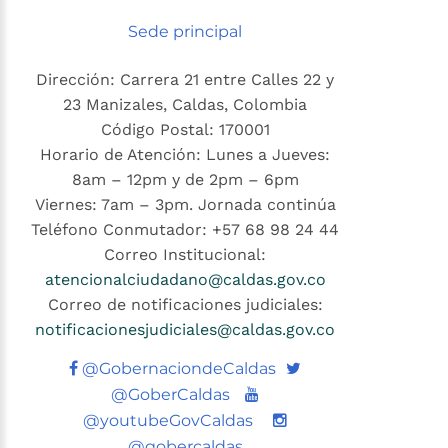
Sede principal
Dirección: Carrera 21 entre Calles 22 y
23 Manizales, Caldas, Colombia
Código Postal: 170001
Horario de Atención: Lunes a Jueves:
8am – 12pm y de 2pm – 6pm
Viernes: 7am – 3pm. Jornada continúa
Teléfono Conmutador: +57 68 98 24 44
Correo Institucional:
atencionalciudadano@caldas.gov.co
Correo de notificaciones judiciales:
notificacionesjudiciales@caldas.gov.co
Twitter
@GobernaciondeCaldas
Youtube
@GoberCaldas
@youtubeGovCaldas
@gobercaldas