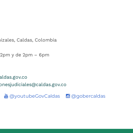
nizales, Caldas, Colombia
 12pm y de 2pm – 6pm
ldas.gov.co
ionesjudiciales@caldas.gov.co
Youtube
@youtubeGovCaldas
@gobercaldas