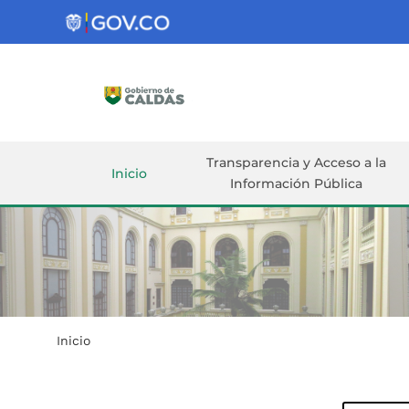
Gobernación
de
Caldas
Ir al Contenido Principal
ar
Transparencia y Acceso a la
Inicio
Información Pública
Inicio