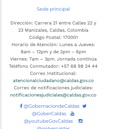
Sede principal
Dirección: Carrera 21 entre Calles 22 y
23 Manizales, Caldas, Colombia
Código Postal: 170001
Horario de Atención: Lunes a Jueves:
8am – 12pm y de 2pm – 6pm
Viernes: 7am – 3pm. Jornada continúa
Teléfono Conmutador: +57 68 98 24 44
Correo Institucional:
atencionalciudadano@caldas.gov.co
Correo de notificaciones judiciales:
notificacionesjudiciales@caldas.gov.co
Twitter
@GobernaciondeCaldas
Youtube
@GoberCaldas
@youtubeGovCaldas
@gobercaldas