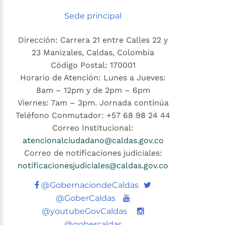
Sede principal
Dirección: Carrera 21 entre Calles 22 y
23 Manizales, Caldas, Colombia
Código Postal: 170001
Horario de Atención: Lunes a Jueves:
8am – 12pm y de 2pm – 6pm
Viernes: 7am – 3pm. Jornada continúa
Teléfono Conmutador: +57 68 98 24 44
Correo Institucional:
atencionalciudadano@caldas.gov.co
Correo de notificaciones judiciales:
notificacionesjudiciales@caldas.gov.co
Twitter
@GobernaciondeCaldas
Youtube
@GoberCaldas
@youtubeGovCaldas
@gobercaldas