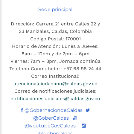
Sede principal
Dirección: Carrera 21 entre Calles 22 y
23 Manizales, Caldas, Colombia
Código Postal: 170001
Horario de Atención: Lunes a Jueves:
8am – 12pm y de 2pm – 6pm
Viernes: 7am – 3pm. Jornada continúa
Teléfono Conmutador: +57 68 98 24 44
Correo Institucional:
atencionalciudadano@caldas.gov.co
Correo de notificaciones judiciales:
notificacionesjudiciales@caldas.gov.co
Twitter
@GobernaciondeCaldas
Youtube
@GoberCaldas
@youtubeGovCaldas
@gobercaldas