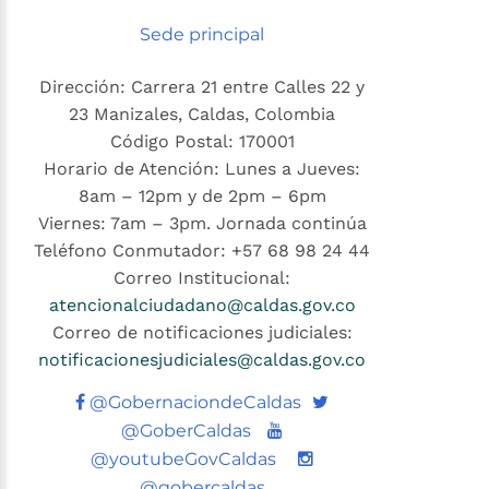
Sede principal
Dirección: Carrera 21 entre Calles 22 y
23 Manizales, Caldas, Colombia
Código Postal: 170001
Horario de Atención: Lunes a Jueves:
8am – 12pm y de 2pm – 6pm
Viernes: 7am – 3pm. Jornada continúa
Teléfono Conmutador: +57 68 98 24 44
Correo Institucional:
atencionalciudadano@caldas.gov.co
Correo de notificaciones judiciales:
notificacionesjudiciales@caldas.gov.co
Twitter
@GobernaciondeCaldas
Youtube
@GoberCaldas
@youtubeGovCaldas
@gobercaldas