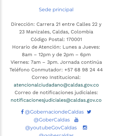
Sede principal
Dirección: Carrera 21 entre Calles 22 y
23 Manizales, Caldas, Colombia
Código Postal: 170001
Horario de Atención: Lunes a Jueves:
8am – 12pm y de 2pm – 6pm
Viernes: 7am – 3pm. Jornada continúa
Teléfono Conmutador: +57 68 98 24 44
Correo Institucional:
atencionalciudadano@caldas.gov.co
Correo de notificaciones judiciales:
notificacionesjudiciales@caldas.gov.co
Twitter
@GobernaciondeCaldas
Youtube
@GoberCaldas
@youtubeGovCaldas
@gobercaldas