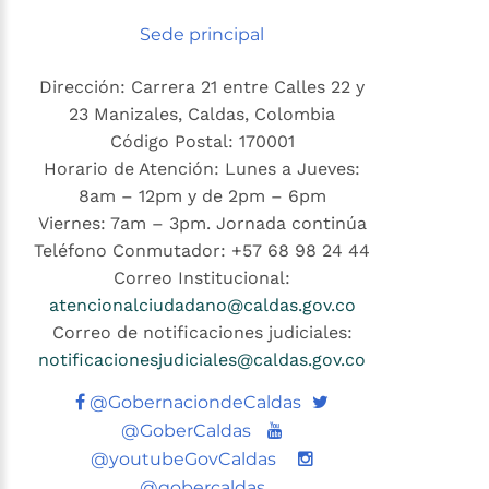
Sede principal
Dirección: Carrera 21 entre Calles 22 y
23 Manizales, Caldas, Colombia
Código Postal: 170001
Horario de Atención: Lunes a Jueves:
8am – 12pm y de 2pm – 6pm
Viernes: 7am – 3pm. Jornada continúa
Teléfono Conmutador: +57 68 98 24 44
Correo Institucional:
atencionalciudadano@caldas.gov.co
Correo de notificaciones judiciales:
notificacionesjudiciales@caldas.gov.co
Twitter
@GobernaciondeCaldas
Youtube
@GoberCaldas
@youtubeGovCaldas
@gobercaldas