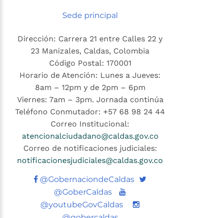
Sede principal
Dirección: Carrera 21 entre Calles 22 y
23 Manizales, Caldas, Colombia
Código Postal: 170001
Horario de Atención: Lunes a Jueves:
8am – 12pm y de 2pm – 6pm
Viernes: 7am – 3pm. Jornada continúa
Teléfono Conmutador: +57 68 98 24 44
Correo Institucional:
atencionalciudadano@caldas.gov.co
Correo de notificaciones judiciales:
notificacionesjudiciales@caldas.gov.co
Twitter
@GobernaciondeCaldas
Youtube
@GoberCaldas
@youtubeGovCaldas
@gobercaldas