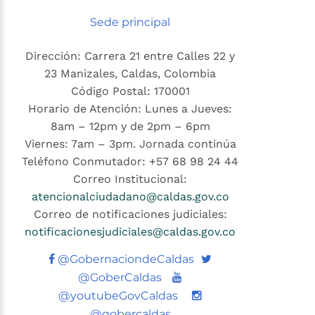
Sede principal
Dirección: Carrera 21 entre Calles 22 y
23 Manizales, Caldas, Colombia
Código Postal: 170001
Horario de Atención: Lunes a Jueves:
8am – 12pm y de 2pm – 6pm
Viernes: 7am – 3pm. Jornada continúa
Teléfono Conmutador: +57 68 98 24 44
Correo Institucional:
atencionalciudadano@caldas.gov.co
Correo de notificaciones judiciales:
notificacionesjudiciales@caldas.gov.co
Twitter
@GobernaciondeCaldas
Youtube
@GoberCaldas
@youtubeGovCaldas
@gobercaldas