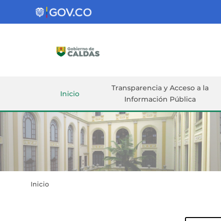
Gobernación
de
Caldas
Ir al Contenido Principal
ar
Transparencia y Acceso a la
Inicio
Información Pública
Inicio