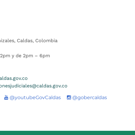
nizales, Caldas, Colombia
 12pm y de 2pm – 6pm
ldas.gov.co
ionesjudiciales@caldas.gov.co
Youtube
@youtubeGovCaldas
@gobercaldas