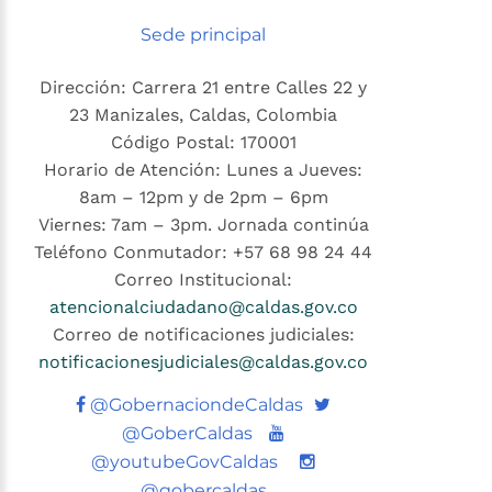
Sede principal
Dirección: Carrera 21 entre Calles 22 y
23 Manizales, Caldas, Colombia
Código Postal: 170001
Horario de Atención: Lunes a Jueves:
8am – 12pm y de 2pm – 6pm
Viernes: 7am – 3pm. Jornada continúa
Teléfono Conmutador: +57 68 98 24 44
Correo Institucional:
atencionalciudadano@caldas.gov.co
Correo de notificaciones judiciales:
notificacionesjudiciales@caldas.gov.co
Twitter
@GobernaciondeCaldas
Youtube
@GoberCaldas
@youtubeGovCaldas
@gobercaldas